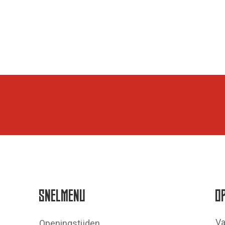
SNELMENU
O
Va
Openingstijden